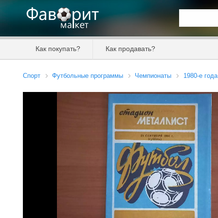
Искать та
Как покупать?
Как продавать?
Цена от
Спорт
Футбольные программы
Чемпионаты
1980-е года
Продавец