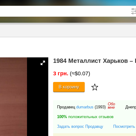
кже в описании
до
1984 Металлист Харьков – 
3 грн.
(≈$0.07)
В корзину
Обо
Продавец
dumarbus
(1993)
Днепр
мне
100%
положительных отзывов
Задать вопрос Продавцу
Посмотреть