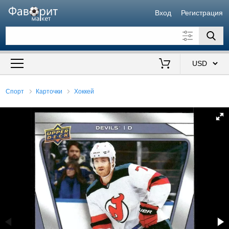
Вход
Регистрация
Искать также в описании
Цена от
до
$
Спорт
Карточки
Хоккей
Продавец