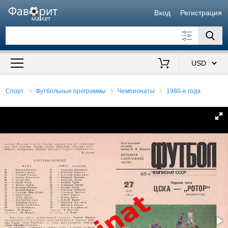
Вход
Регистрация
Искать также в описании
Цена от
до
$
Спорт
Футбольные программы
Чемпионаты
1980-е года
Продавец