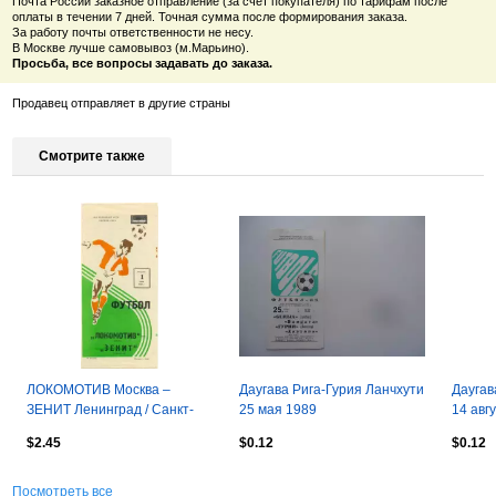
Почта России заказное отправление (за счёт покупателя) по тарифам после
оплаты в течении 7 дней. Точная сумма после формирования заказа.
За работу почты ответственности не несу.
В Москве лучше самовывоз (м.Марьино).
Просьба, все вопросы задавать до заказа.
Продавец отправляет в другие страны
Смотрите также
ЛОКОМОТИВ Москва –
Даугава Рига-Гурия Ланчхути
Даугав
ЗЕНИТ Ленинград / Санкт-
25 мая 1989
14 авг
Петербург 01.07.1980.
$2.45
$0.12
$0.12
Посмотреть все