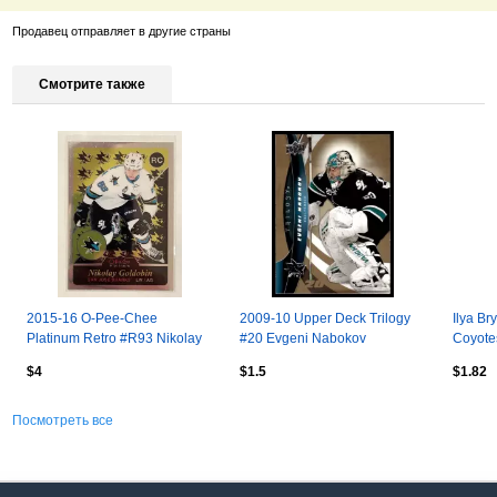
Продавец отправляет в другие страны
Смотрите также
2015-16 O-Pee-Chee
2009-10 Upper Deck Trilogy
Ilya Br
Platinum Retro #R93 Nikolay
#20 Evgeni Nabokov
Coyote
Goldobin
Pipes 
$4
$1.5
$1.82
Посмотреть все