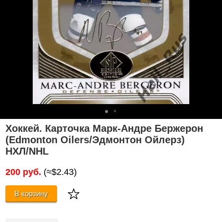
Хоккей. Карточка Марк-Андре Бержерон
(Edmonton Oilers/Эдмонтон Ойлерз)
НХЛ/NHL
200 руб.
(≈$2.43)
В корзину