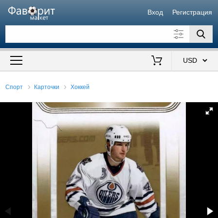
Вход
Регистрация
Искать также в описании
Цена от
до
$
Спорт
Карточки
Хоккей
Продавец