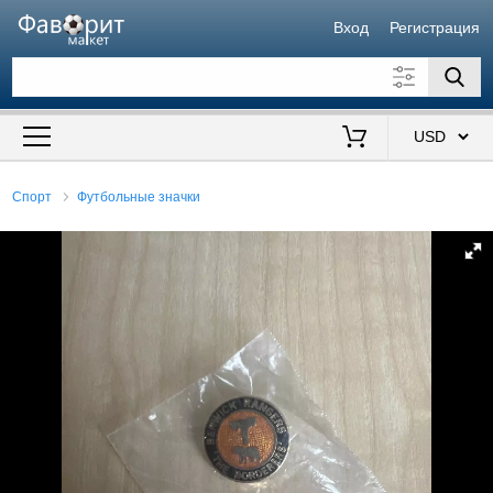
Вход
Регистрация
Искать также в описании
Цена от
до
$
Спорт
Футбольные значки
Продавец