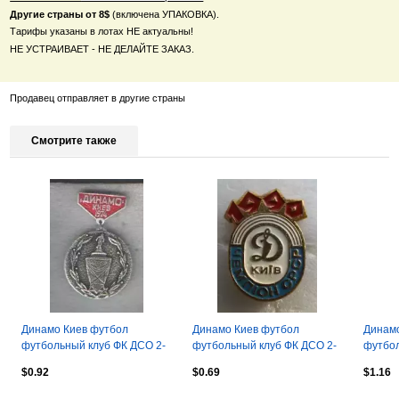
Другие страны от 8$
(включена УПАКОВКА).
Тарифы указаны в лотах НЕ актуальны!
НЕ УСТРАИВАЕТ - НЕ ДЕЛАЙТЕ ЗАКАЗ.
Продавец отправляет в другие страны
Смотрите также
Динамо Киев футбол
Динамо Киев футбол
Динамо
футбольный клуб ФК ДСО 2-
футбольный клуб ФК ДСО 2-
футбол
7-1
9-4
7-4
$0.92
$0.69
$1.16