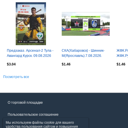
Предзаказ. Арсенал-2 Тула -
СКА(Хабаровск) - Шинник-
ЖФК.Ря
Авангард Курск. 09.08.2026
М(Ярославль).7.08.2026.
ЖФК.Ру
(МФЛ)
$3.04
$1.46
$1.46
Посмотреть все
О торговой площадке
Пользовательское соглашение
Мы используем файлы cookie для вашего
Политика конфиденциальности
удобства пользования сайтом и повышения