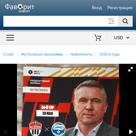
Вход
Регистрация
Искать также в описании
Цена от
до
$
Спорт
Футбольные программы
Чемпионаты
2020-е года
Продавец