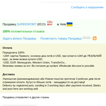
Сообщить о нарушении
Обо
Продавец
SUPERSPORT
(8515)
мне
м. Київ
100%
положительных отзывов
15101
Задать вопрос Продавцу
Посмотреть товары Продавца
Оплата
Передплата 100%:
-UAH: картка Привату; основна ціна лотів в USD, при оплаті в UAH діє РЕАЛЬНИЙ
курс, за яким можна купити USD;
-USD, EUR: Moneygram, Western Union, TransferGo...
Можлива знижка за опт. Всі питання до купівлі. Wholesale discount is possible
Доставка
Укрпоштою (рекомендованою) або Новою поштою протягом 3 робочих днів після
отримання оплати. Купуєте більше лотів - заощаджуєте на доставці!
Delivery by registered post, sending in 3 working days after payment received. Banks
and post here are working well.
Продавец отправляет в другие страны