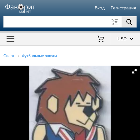
Вход
Регистрация
Искать также в описании
Цена от
до
$
Спорт
Футбольные значки
Продавец