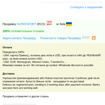
Сообщить о нарушении
Обо
Продавец
SUPERSPORT
(8515)
мне
м. Київ
100%
положительных отзывов
15101
Задать вопрос Продавцу
Посмотреть товары Продавца
Оплата
Передплата 100%:
-UAH: картка Привату; основна ціна лотів в USD, при оплаті в UAH діє РЕАЛЬНИЙ
курс, за яким можна купити USD;
-USD, EUR: Moneygram, Western Union, TransferGo...
Можлива знижка за опт. Всі питання до купівлі. Wholesale discount is possible
Доставка
Укрпоштою (рекомендованою) або Новою поштою протягом 3 робочих днів після
отримання оплати. Купуєте більше лотів - заощаджуєте на доставці!
Delivery by registered post, sending in 3 working days after payment received. Banks
and post here are working well.
Продавец отправляет в другие страны