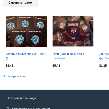
Смотрите также
Официальный знак ФК Тверь
Официальный знак ФК
Динамо
(1)
Шумбрат
футбол
3-4 тя
$5.48
$5.48
$1.15
Посмотреть все
О торговой площадке
Пользовательское соглашение