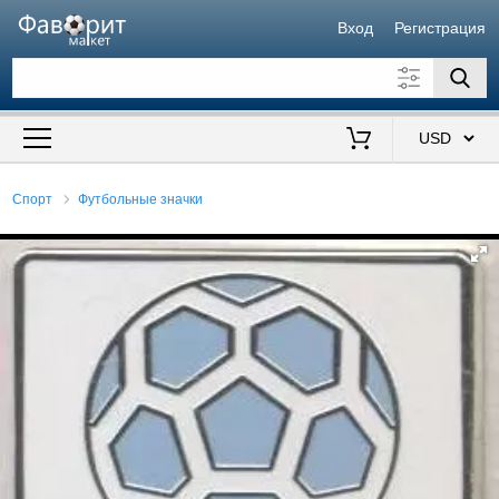
Вход
Регистрация
Искать также в описании
Цена от
до
$
Спорт
Футбольные значки
Продавец