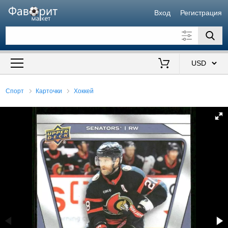
Вход
Регистрация
Искать также в описании
Цена от
до
$
Спорт
Карточки
Хоккей
Продавец