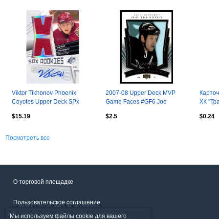
Viktor Tikhonov Phoenix
2007-08 Upper Deck MVP
Карточ
Coyotes Upper Deck SPx
Game Faces #GF6 Joe
ХК "Тр
Hockey 2008-2009
Thornton
$15.19
$2.5
$0.24
Посмотреть все
О торговой площадке
Пользовательское соглашение
Мы используем файлы cookie для вашего