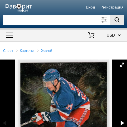
Вход
Регистрация
Искать также в описании
Цена от
до
$
Спорт
Карточки
Хоккей
Продавец