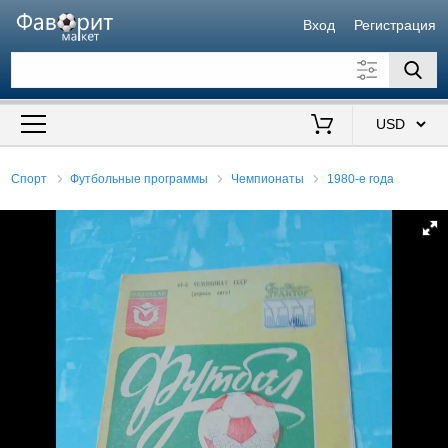
Вход
Регистрация
Искать также в описании
Цена от
до
$
Спорт
Футбольные программы
Чемпионаты
1980-е года
Продавец