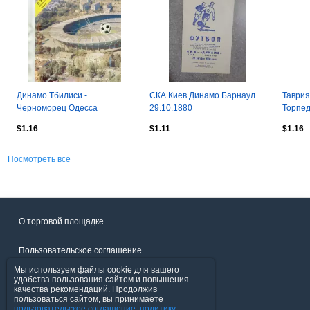
Динамо Тбилиси -
СКА Киев Динамо Барнаул
Таврия
Черноморец Одесса
29.10.1880
Торпед
13.04.1984
$1.16
$1.11
$1.16
Посмотреть все
О торговой площадке
Пользовательское соглашение
Мы используем файлы cookie для вашего
Политика конфиденциальности
удобства пользования сайтом и повышения
качества рекомендаций. Продолжив
пользоваться сайтом, вы принимаете
Продавцы
пользовательское соглашение
,
политику