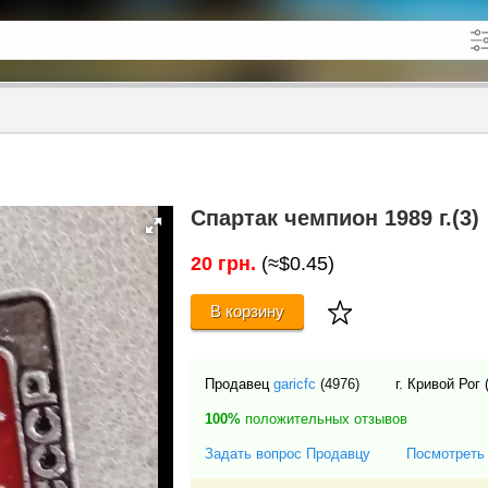
кже в описании
до
Спартак чемпион 1989 г.(3)
20 грн.
(≈$0.45)
В корзину
Продавец
garicfc
(4976)
г. Кривой Рог
100%
положительных отзывов
Задать вопрос Продавцу
Посмотреть