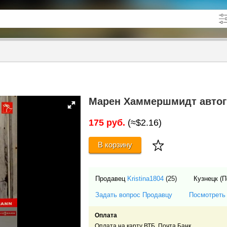
кже в описании
до
Марен Хаммершмидт автог
175 руб.
(≈$2.16)
В корзину
Продавец
Kristina1804
(25)
Кузнецк (П
Задать вопрос Продавцу
Посмотреть
Оплата
Оплата на карту ВТБ, Почта Банк