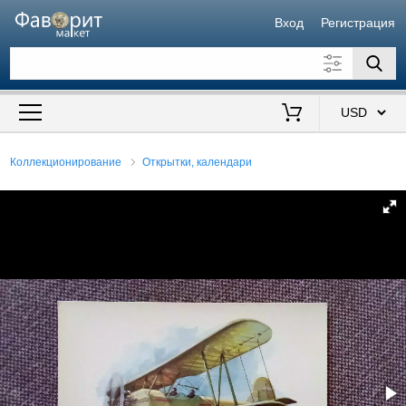
Вход
Регистрация
Искать также в описании
Цена от
до
$
Коллекционирование
Открытки, календари
Продавец