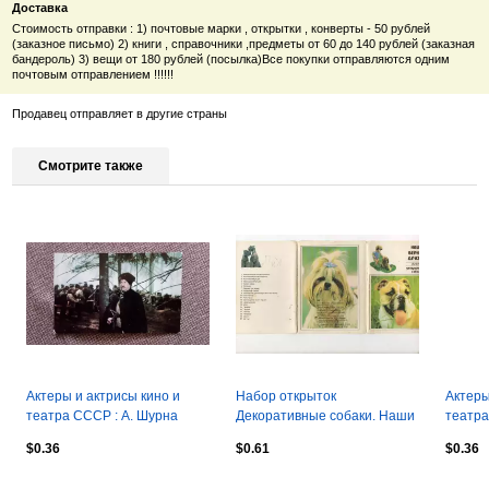
Доставка
Стоимость отправки : 1) почтовые марки , открытки , конверты - 50 рублей
(заказное письмо) 2) книги , справочники ,предметы от 60 до 140 рублей (заказная
бандероль) 3) вещи от 180 рублей (посылка)Все покупки отправляются одним
почтовым отправлением !!!!!!
Продавец отправляет в другие страны
Смотрите также
Актеры и актрисы кино и
Набор открыток
Актеры
театра СССР : А. Шурна
Декоративные собаки. Наши
театра
1975 г. кадр из фильма
верные друзья
Е. Кор
$0.36
$0.61
$0.36
"Пламя"