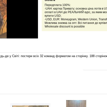
Оплата
Передплата 100%:
-UAH: картка Привату; основна ціна лотів в U
оплаті в UAH діє РЕАЛЬНИЙ курс, за яким м
купити USD;
-USD, EUR: Moneygram, Western Union, Transfe
Можлива знижка за опт. Всі питання до купівл
Wholesale discount is possible
дь-де у Світі: постери всіх 32 команд форматом на сторінку. 188 сторіно