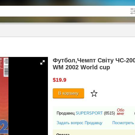
кже в описании
до
Футбол,Чемпт Світу ЧС-200
WM 2002 World cup
$19.9
В корзину
Обо
Продавец
SUPERSPORT
(8515)
мне
Задать вопрос Продавцу
Посмотреть