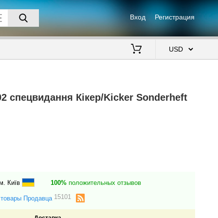
Вход
Регистрация
$
2 спецвидання Кікер/Kicker Sonderheft
м. Київ
100%
положительных отзывов
15101
 товары Продавца