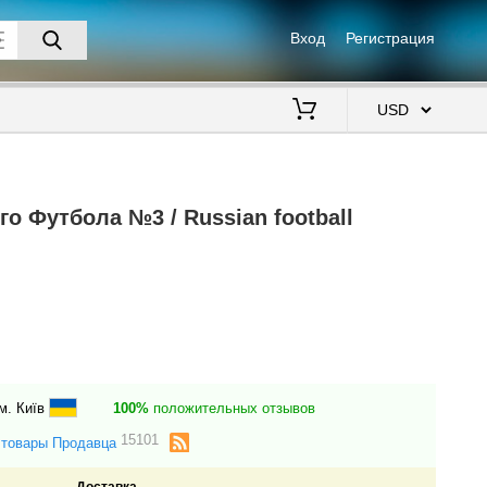
Вход
Регистрация
$
о Футбола №3 / Russian football
м. Київ
100%
положительных отзывов
15101
 товары Продавца