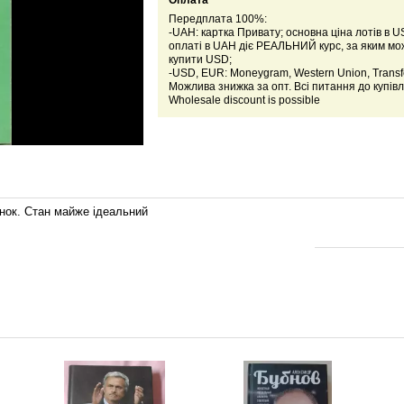
Оплата
Передплата 100%:
-UAH: картка Привату; основна ціна лотів в U
оплаті в UAH діє РЕАЛЬНИЙ курс, за яким м
купити USD;
-USD, EUR: Moneygram, Western Union, Transfe
Можлива знижка за опт. Всі питання до купівл
Wholesale discount is possible
інок. Стан майже ідеальний