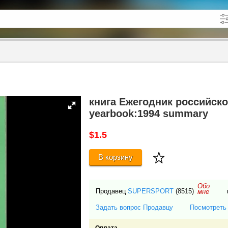
кже в описании
до
книга Ежегодник российског
yearbook:1994 summary
$1.5
В корзину
Обо
Продавец
SUPERSPORT
(8515)
мне
Задать вопрос Продавцу
Посмотреть