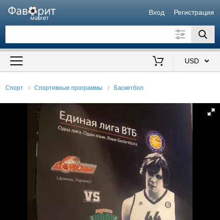
Вход
Регистрация
Искать также в описании
Цена от
до
$
Спорт
Спортивные программы
Баскетбол
Продавец