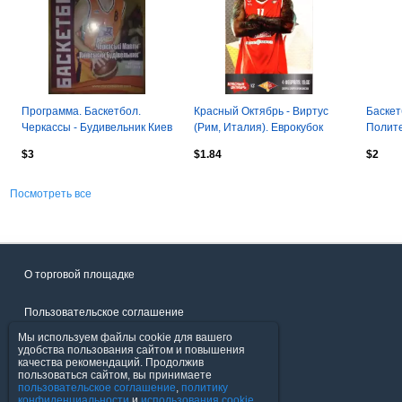
Программа. Баскетбол.
Красный Октябрь - Виртус
Баскет
Черкассы - Будивельник Киев
(Рим, Италия). Еврокубок
Полите
2006-2007
2015
2017 к
$3
$1.84
$2
Посмотреть все
О торговой площадке
Пользовательское соглашение
Мы используем файлы cookie для вашего
Политика конфиденциальности
удобства пользования сайтом и повышения
качества рекомендаций. Продолжив
пользоваться сайтом, вы принимаете
Продавцы
пользовательское соглашение
,
политику
конфиденциальности
и
использования cookie