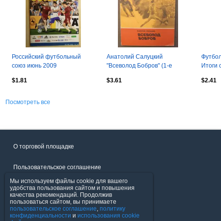
Российский футбольный
Анатолий Салуцкий
Футбо
союз июнь 2009
"Всеволод Бобров" (1-е
Итоги 
издание, 1984) лот 2
осень
$1.81
$3.61
$2.41
Посмотреть все
О торговой площадке
Пользовательское соглашение
Мы используем файлы cookie для вашего
Политика конфиденциальности
удобства пользования сайтом и повышения
качества рекомендаций. Продолжив
пользоваться сайтом, вы принимаете
Продавцы
пользовательское соглашение
,
политику
конфиденциальности
и
использования cookie