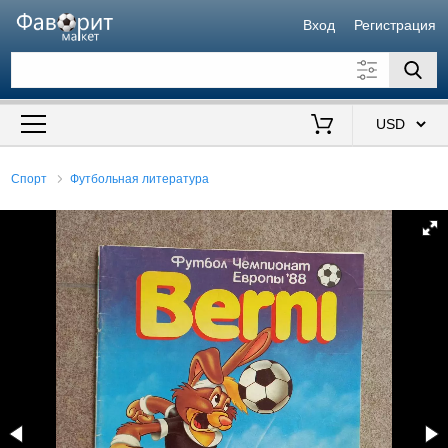
Вход
Регистрация
Искать также в описании
Цена от
до
$
Спорт
Футбольная литература
Продавец