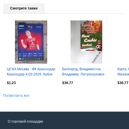
Смотрите также
ЦСКА Москва - ФК Краснодар
Белгород, Владивосток,
Курск,
Краснодар 4.03.2026. Кубок
Владимир. Петропаловск-
Махач
России. 1/2 финала
Камчатский ДФЛ 2015 год
Спарта
$1.23
$36.77
$36.77
Нальчи
Посмотреть все
О торговой площадке