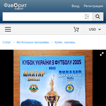
Вход
Регистрация
Искать также в описании
Цена от
до
$
Спорт
Футбольные программы
Кубки, турниры
Продавец