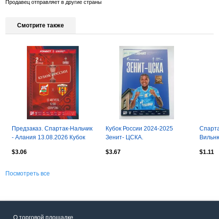
Продавец отправляет в другие страны
Смотрите также
Предзаказ. Спартак-Нальчик
Кубок России 2024-2025
Спарта
- Алания 13.08.2026 Кубок
Зенит- ЦСКА.
Вильню
России
02.06.
$3.06
$3.67
$1.11
Посмотреть все
О торговой площадке