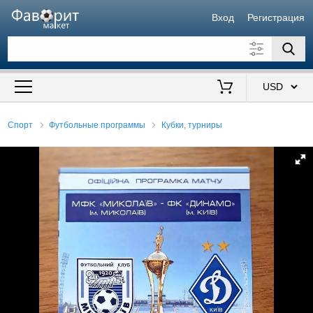
Вход
Регистрация
Искать также в описании
Цена от
до
$
Спорт
Футбольные программы
Кубки, турниры
Продавец