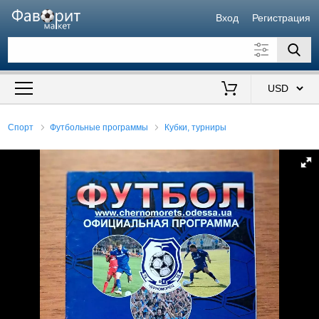
Вход
Регистрация
Искать также в описании
Цена от
до
$
Спорт
Футбольные программы
Кубки, турниры
Продавец