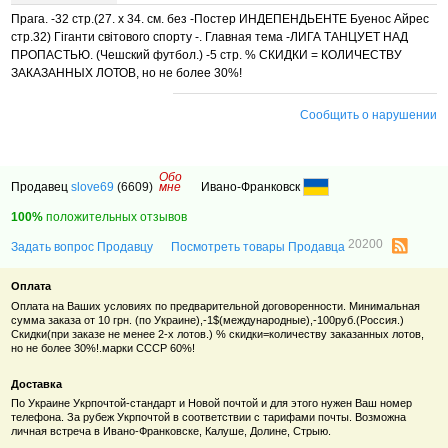
Прага. -32 стр.(27. х 34. см. без -Постер ИНДЕПЕНДЬЕНТЕ Буенос Айрес
стр.32) Гіганти світового спорту -. Главная тема -ЛИГА ТАНЦУЕТ НАД
ПРОПАСТЬЮ. (Чешский футбол.) -5 стр. % СКИДКИ = КОЛИЧЕСТВУ
ЗАКАЗАННЫХ ЛОТОВ, но не более 30%!
Сообщить о нарушении
Обо
Продавец
slove69
(6609)
мне
Ивано-Франковск
100%
положительных отзывов
20200
Задать вопрос Продавцу
Посмотреть товары Продавца
Оплата
Оплата на Ваших условиях по предварительной договоренности. Минимальная
сумма заказа от 10 грн. (по Украине),-1$(международные),-100руб.(Россия.)
Скидки(при заказе не менее 2-х лотов.) % скидки=количеству заказанных лотов,
но не более 30%!.марки СССР 60%!
Доставка
По Украине Укрпочтой-стандарт и Новой почтой и для этого нужен Ваш номер
телефона. За рубеж Укрпочтой в соответствии с тарифами почты. Возможна
личная встреча в Ивано-Франковске, Калуше, Долине, Стрыю.