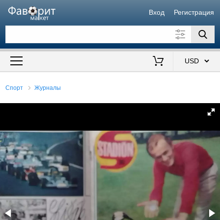
Вход
Регистрация
Искать также в описании
Цена от
до
$
Спорт
Журналы
Продавец