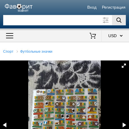
Вход
Регистрация
Искать также в описании
Цена от
до
$
Спорт
Футбольные значки
Продавец