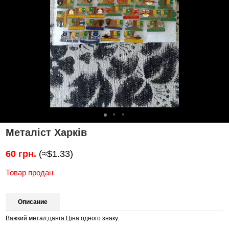
Металіст Харків
60 грн.
(≈$1.33)
Товар продан
Описание
Важкий метал,цанга.Ціна одного знаку.