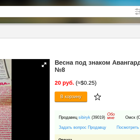
кже в описании
до
Весна под знаком Авангарда
№8
20 руб.
(≈$0.25)
В корзину
Обо
Продавец
sibiryk
(39019)
Омск (
мне
Задать вопрос Продавцу
Посмотреть