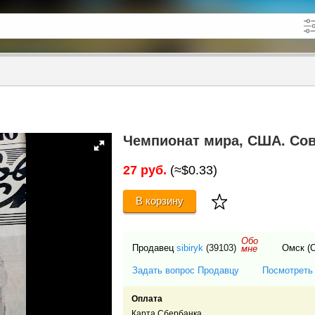
кже в описании
до
Чемпионат мира, США. Сове
27 руб.
(≈$0.33)
В корзину
Обо
Продавец
sibiryk
(39103)
Омск (
мне
Задать вопрос Продавцу
Посмотреть
Оплата
Карта Сбербанка