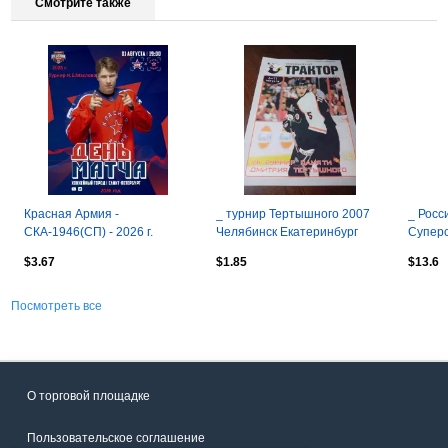
Смотрите также
Красная Армия -
_ турнир Тертышного 2007
_ Росс
СКА-1946(СП) - 2026 г.
Челябинск Екатеринбург
Суперс
(1.08.2026.) Турнир
Тюмень Астана Сатпаев
+ вкл
$3.67
$1.85
$13.6
Е.Н.Маслова
Курган
Посмотреть все
О торговой площадке
Пользовательское соглашение