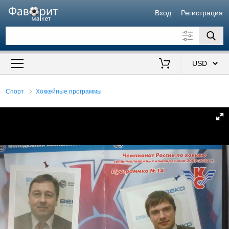
Вход
Регистрация
Искать также в описании
Цена от
до
$
Спорт
Хоккейные программы
Продавец