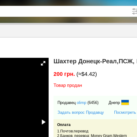
кже в описании
до
Шахтер Донецк-Реал,ПСЖ, 
200 грн.
(≈$4.42)
Товар продан
Продавец
olimp
(6456)
Днепр
Задать вопрос Продавцу
Посмотреть
Оплата
1.Почтов.перевод
2.Банков. перевод: Money Gram,Western