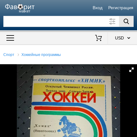
Вход
Регистрация
Искать также в описании
Цена от
до
$
Спорт
Хоккейные программы
Продавец