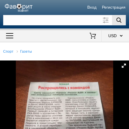
Вход
Регистрация
Искать также в описании
Цена от
до
$
Спорт
Газеты
Продавец