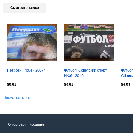
Смотрите также
Петрович №04 - 2007г
Футбол. Советский спорт.
Футбол
№36 - 2019г
Сборна
Т.М. г.
$0.61
$0.61
$6.08
Посмотреть все
О торговой площадке