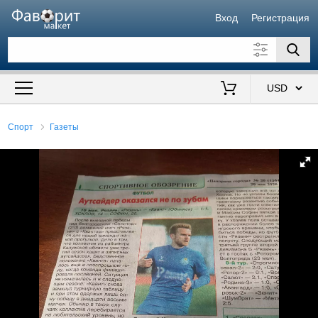
Вход
Регистрация
Искать также в описании
Цена от
до
$
Спорт
Газеты
Продавец