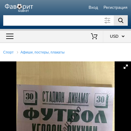
Вход
Регистрация
Искать также в описании
Цена от
до
$
Спорт
Афиши, постеры, плакаты
Продавец