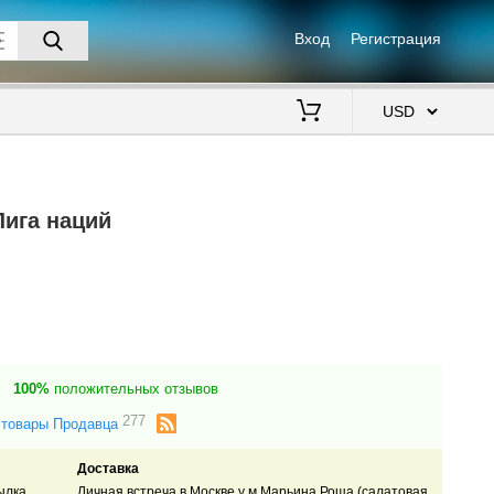
Вход
Регистрация
$
Лига наций
100%
положительных отзывов
277
 товары Продавца
Доставка
ылка.
Личная встреча в Москве у м.Марьина Роща (салатовая