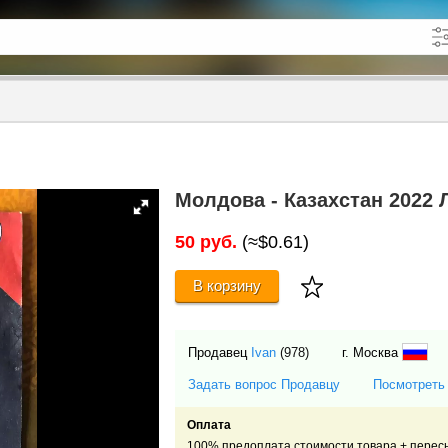
кже в описании
до
Молдова - Казахстан 2022 
50 руб.
(≈$0.61)
В корзину
Продавец
Ivan
(978)
г. Москва
Задать вопрос Продавцу
Посмотреть
Оплата
100% предоплата стоимости товара + перес