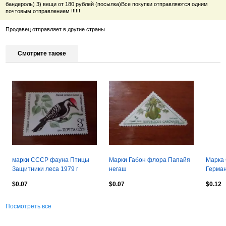
бандероль) 3) вещи от 180 рублей (посылка)Все покупки отправляются одним
почтовым отправлением !!!!!!
Продавец отправляет в другие страны
Смотрите также
марки СССР фауна Птицы
Марки Габон флора Папайя
Марка
Защитники леса 1979 г
негаш
Герма
негаш.
Демокр
$0.07
$0.07
$0.12
- 1959 
Посмотреть все