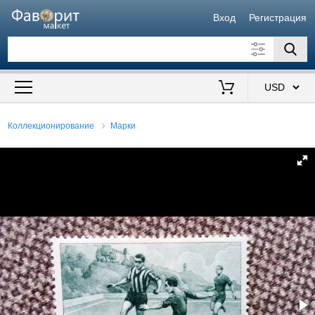
Вход
Регистрация
Искать также в описании
Цена от
до
$
Коллекционирование
Марки
Продавец