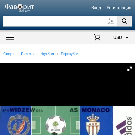
Вход
Регистрация
Искать также в описании
Цена от
до
$
Спорт
Билеты
Футбол
Еврокубки
Продавец