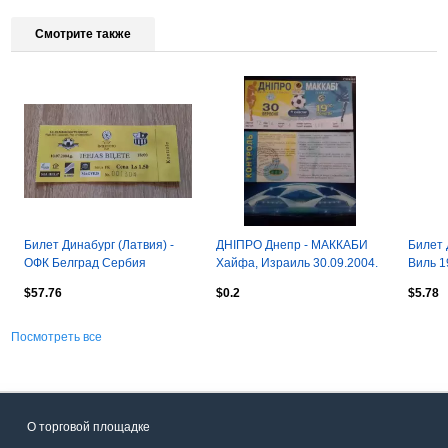
Смотрите также
Билет Динабург (Латвия) -
ДНІПРО Днепр - МАККАБИ
Билет 
ОФК Белград Сербия
Хайфа, Израиль 30.09.2004.
Виль 1
10.07.2004
Оптом скидки до 30%! ш
21.06.
$57.76
$0.2
$5.78
Посмотреть все
О торговой площадке