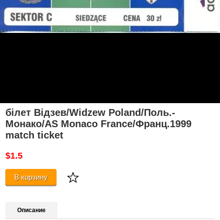
білет Відзев/Widzew Poland/Поль.-
Монако/AS Monaco France/Франц.1999
match ticket
$1.5
В корзину
Описание