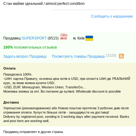
Стан майже ідеальний / almost perfect condition
Сообщить о нарушении
Обо
Продавец
SUPERSPORT
(8515)
мне
м. Київ
100%
положительных отзывов
15105
Задать вопрос Продавцу
Посмотреть товары Продавца
Оплата
Передплата 100%:
-UAH: картка Привату; основна ціна лотів в USD, при оплаті в UAH діє РЕАЛЬНИЙ
курс, за яким можна купити USD;
-USD, EUR: Moneygram, Western Union, TransferGo...
Можлива знижка за опт. Всі питання до купівлі. Wholesale discount is possible
Доставка
Укрпоштою (рекомендованою) або Новою поштою протягом 3 робочих днів після
отримання оплати. Купуєте більше лотів - заощаджуєте на доставці!
Delivery by registered post, sending in 3 working days after payment received. Banks
and post here are working well.
Продавец отправляет в другие страны