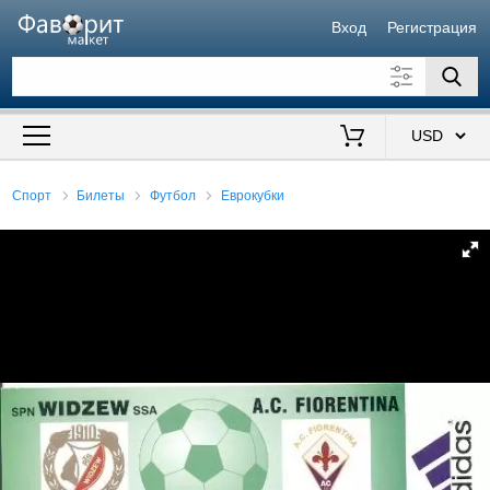
Вход
Регистрация
Искать также в описании
Цена от
до
$
Спорт
Билеты
Футбол
Еврокубки
Продавец