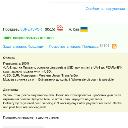
Сообщить о нарушении
Обо
Продавец
SUPERSPORT
(8515)
мне
м. Київ
100%
положительных отзывов
15101
Задать вопрос Продавцу
Посмотреть товары Продавца
Оплата
Передплата 100%:
-UAH: картка Привату; основна ціна лотів в USD, при оплаті в UAH діє РЕАЛЬНИЙ
курс, за яким можна купити USD;
-USD, EUR: Moneygram, Western Union, TransferGo...
Можлива знижка за опт. Всі питання до купівлі. Wholesale discount is possible
Доставка
Укрпоштою (рекомендованою) або Новою поштою протягом 3 робочих днів після
отримання оплати. Купуєте більше лотів - заощаджуєте на доставці!
Delivery by registered post, sending in 3 working days after payment received. Banks
and post here are working well.
Продавец отправляет в другие страны