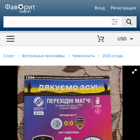
Вход
Регистрация
Искать также в описании
Цена от
до
$
Спорт
Футбольные программы
Чемпионаты
2020-е года
Продавец