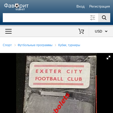
Вход
Регистрация
Искать также в описании
Цена от
до
$
Спорт
Футбольные программы
Кубки, турниры
Продавец