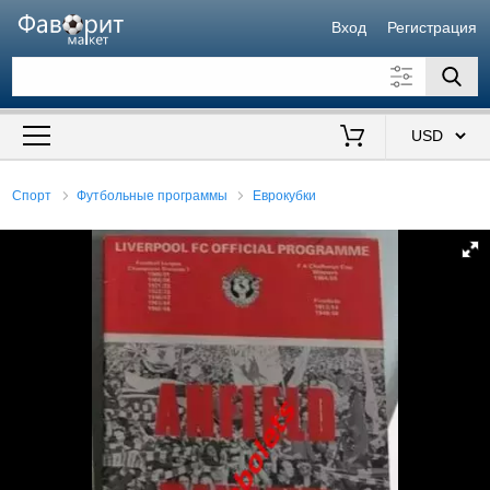
Вход
Регистрация
Искать также в описании
Цена от
до
$
Спорт
Футбольные программы
Еврокубки
Продавец