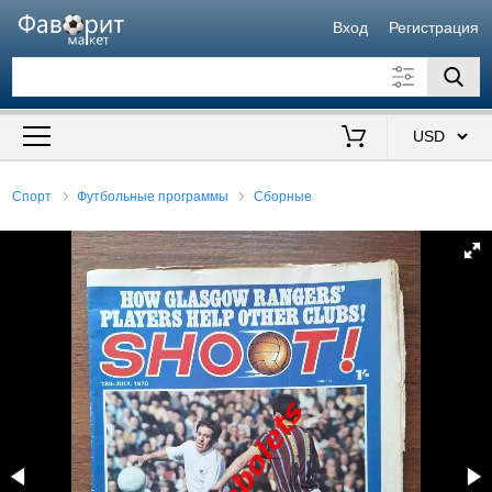
Вход
Регистрация
Искать также в описании
Цена от
до
$
Спорт
Футбольные программы
Сборные
Продавец