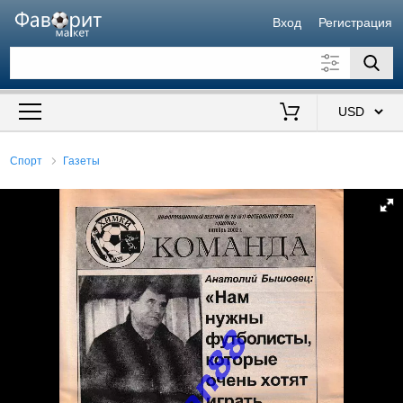
Вход
Регистрация
Искать также в описании
Цена от
до
$
Спорт
Газеты
Продавец