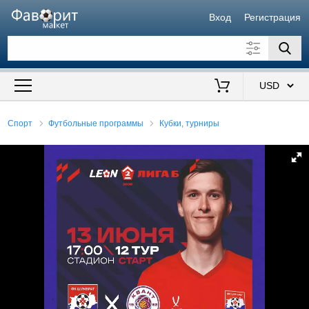
Вход
Регистрация
Искать также в описании
Цена от
до
$
Спорт
Футбольные программы
Кубки, турниры
Продавец