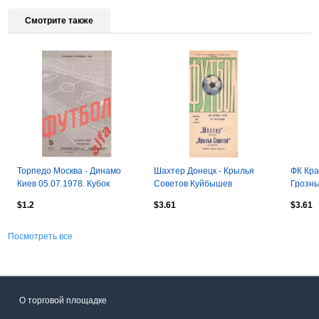
Смотрите также
Торпедо Москва - Динамо
Шахтер Донецк - Крылья
ФК Кра
Киев 05.07.1978. Кубок
Советов Куйбышев
Грозны
СССР.
24.03.1978. Кубок СССР.
Кубок 
$1.2
$3.61
$3.61
Выпуск Донецка.
Посмотреть все
О торговой площадке