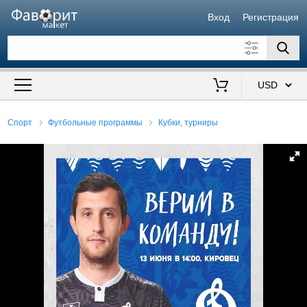
Вход
Регистрация
Искать также в описании
Цена от
до
$
Спорт
Футбольные программы
Кубки, турниры
Продавец