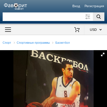
Вход
Регистрация
Искать также в описании
Цена от
до
$
Спорт
Спортивные программы
Баскетбол
Продавец