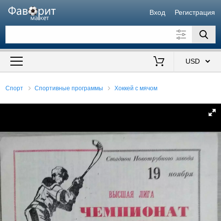
Вход
Регистрация
Искать также в описании
Цена от
до
$
Спорт
Спортивные программы
Хоккей с мячом
Продавец