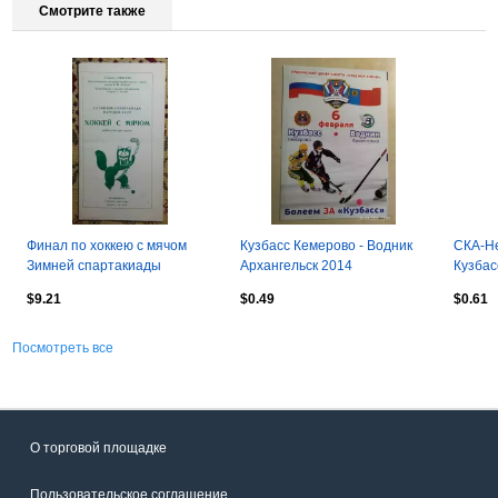
Смотрите также
Финал по хоккею с мячом
Кузбасс Кемерово - Водник
СКА-Не
Зимней спартакиады
Архангельск 2014
Кузбас
народов СССР 1986,
Плей-
$9.21
$0.49
$0.61
Красноярск
Посмотреть все
О торговой площадке
Пользовательское соглашение