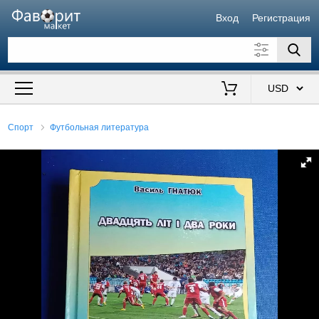
Вход
Регистрация
Искать также в описании
Цена от
до
$
Спорт
Футбольная литература
Продавец