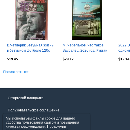
В.Четверик Безумная жизнь
М. Черепанов. Что такое
2022 
в безумном футболе 120с
Зауралец. 2026 год. Курган.
однокл
2002г. Редкость...
Скидки нет!!
братст
$19.45
$29.17
$12.14
Посмотреть все
О торговой площадке
Пользовательское соглашение
Мы используем файлы cookie для вашего
Политика конфиденциальности
удобства пользования сайтом и повышения
качества рекомендаций. Продолжив