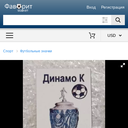
Вход
Регистрация
Искать также в описании
Цена от
до
$
Спорт
Футбольные значки
Продавец