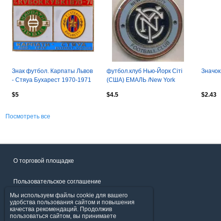
Знак футбол. Карпаты Львов
футбол.клуб Нью-Йорк Сіті
Значок
- Стяуа Бухарест 1970-1971
(США) ЕМАЛЬ /New York
City,USA-MLS football-soccer
$5
$4.5
$2.43
pin
Посмотреть все
О торговой площадке
Пользовательское соглашение
Мы используем файлы cookie для вашего
Политика конфиденциальности
удобства пользования сайтом и повышения
качества рекомендаций. Продолжив
пользоваться сайтом, вы принимаете