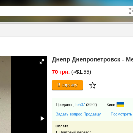
кже в описании
до
Днепр Днепропетровск - Ме
70 грн.
(≈$1.55)
В корзину
Продавец
Leh07
(3922)
Киев
Задать вопрос Продавцу
Посмотреть
Оплата
1. Почтовый перевод.