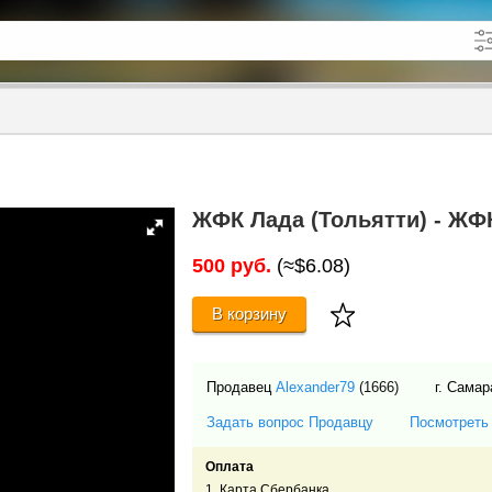
кже в описании
до
ЖФК Лада (Тольятти) - ЖФК
500 руб.
(≈$6.08)
В корзину
Продавец
Alexander79
(1666)
г. Сама
Задать вопрос Продавцу
Посмотреть
Оплата
1. Карта Сбербанка.