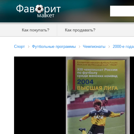
Искать та
Как покупать?
Как продавать?
Цена от
Спорт
Футбольные программы
Чемпионаты
2000-е года
Продавец