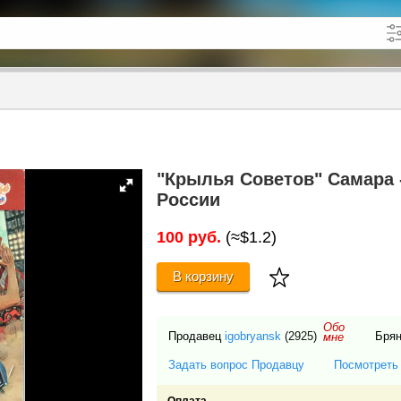
кже в описании
до
"Крылья Советов" Самара -
России
100 руб.
(≈$1.2)
В корзину
Обо
Продавец
igobryansk
(2925)
Бря
мне
Задать вопрос Продавцу
Посмотреть