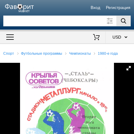
Вход
Регистрация
Искать также в описании
Цена от
до
$
Спорт
Футбольные программы
Чемпионаты
1980-е года
Продавец